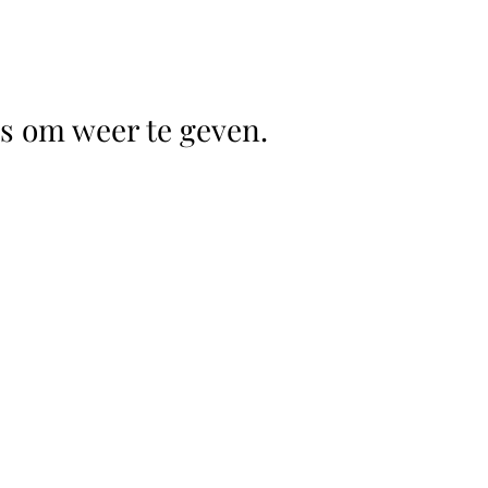
ms om weer te geven.
RestaurantAtHome
info@restaurantathome.nl
06 173 514 03